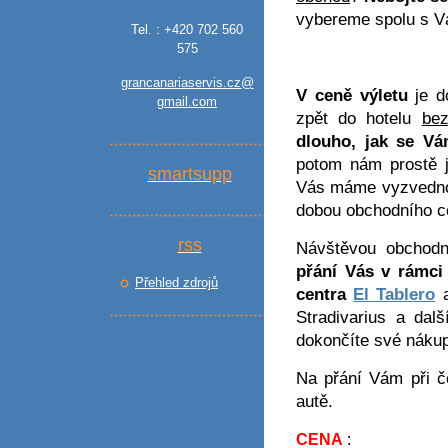
vybereme spolu s Vá
Tel. : +420 702 560
575
grancanariaservis.cz@
V ceně výletu
je do
gmail.com
zpět do hotelu
bez
dlouho, jak se Vá
potom nám prostě j
smartsupp
Vás máme vyzvednou
dobou obchodního ce
rss
Návštěvou obchodn
přání Vás v rámci
Přehled zdrojů
centra
El Tablero
a
Stradivarius a da
dokončíte své nákup
Na přání Vám při 
autě.
CENA
: