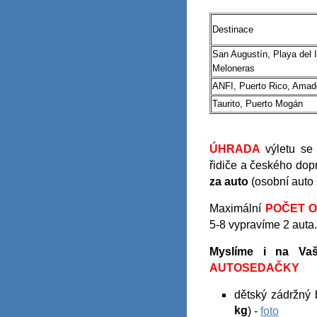
Destinace
San Augustín, Playa del 
Meloneras
ANFI, Puerto Rico, Amad
Taurito, Puerto Mogán
ÚHRADA
výletu se 
řidiče a českého dop
za auto
(osobní auto 
Maximální
POČET 
5-8 vypravíme 2 auta
Myslíme i na Vaš
AUTOSEDAČKY
dětský zádržný 
kg
) -
foto