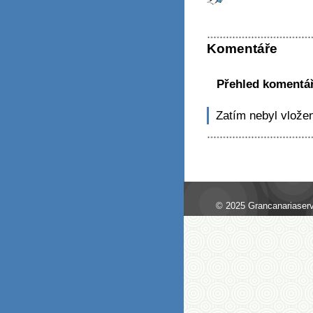
Komentáře
Přehled komentá
Zatím nebyl vlože
© 2025 Grancanariaserv