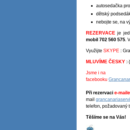
autosedačka pro
dětský podsedák
nebojte se, na v
REZERVACE
je je
mobil 702 560 575
. 
Využijte
SKYPE
: Gr
MLUVÍME ČESKY
:-
Jsme i na
facebooku
Grancanar
Při rezervaci
e-mail
mail
grancanariaserv
telefon, požadovaný t
Těšíme se na Vás!