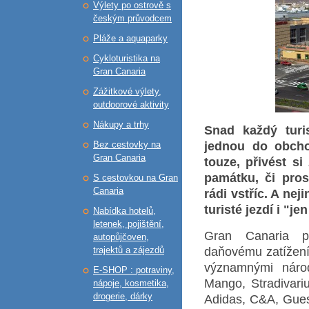
Výlety po ostrově s
českým průvodcem
Pláže a aquaparky
Cykloturistika na
Gran Canaria
Zážitkové výlety,
outdoorové aktivity
Nákupy a trhy
Snad každý turi
Bez cestovky na
jednou do obcho
Gran Canaria
touze, přivést s
památku, či pros
S cestovkou na Gran
Canaria
rádi vstříc. A ne
turisté jezdí i "j
Nabídka hotelů,
letenek, pojištění,
Gran Canaria př
autopůjčoven,
trajektů a zájezdů
daňovému zatížení
významnými nár
E-SHOP : potraviny,
Mango, Stradivariu
nápoje, kosmetika,
drogerie, dárky
Adidas, C&A, Gues