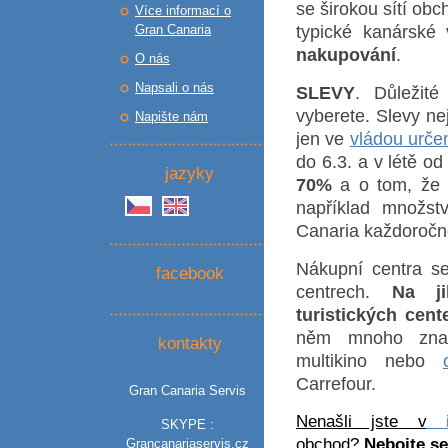
se širokou sítí ob
Více informací o
Gran Canaria
typické kanárské 
nakupování
.
O nás
Napsali o nás
SLEVY
. Důležit
vyberete. Slevy ne
Napište nám
jen ve
vládou urče
do 6.3. a v létě od
jazyky
70%
a o tom, že s
například množstv
Canaria každoročně
Nákupní centra se
facebook
centrech.
Na ji
turistických cent
něm mnoho značk
kontakty
multikino nebo
Carrefour.
Gran Canaria Servis
Nenašli jste v
in
SKYPE :
obchod
?
Nebojte se
Grancanariaservis.cz