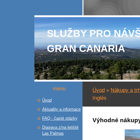
SLUŽBY PRO NÁV
GRAN CANARIA
menu
Úvod
»
Nákupy a tr
Inglés
Úvod
Aktuality a informace
FAQ - časté otázky
Výhodné nákupy 
Doprava z/na letiště
Las Palmas