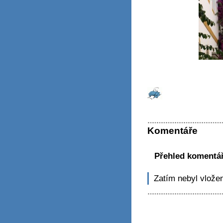
Komentáře
Přehled komentá
Zatím nebyl vlože