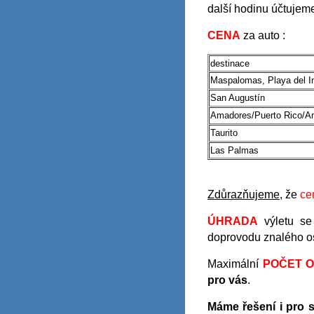
další hodinu účtujeme
CENA
za auto :
destinace
Maspalomas, Playa del I
San Augustín
Amadores/Puerto Rico/An
Taurito
Las Palmas
Zdůrazňujeme
, že
ce
ÚHRADA
výletu se
doprovodu znalého o
Maximální
POČET 
pro vás
.
Máme řešení i pro 