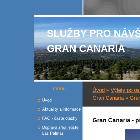
SLUŽBY PRO NÁV
GRAN CANARIA
menu
Úvod
»
Výlety po o
Gran Canaria
»
Gran
Úvod
Aktuality a informace
FAQ - časté otázky
Gran Canaria - 
Doprava z/na letiště
Las Palmas