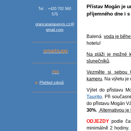
Přístav Mogán je u
Tel. : +420 702 560
příjemného dne i s
575
grancanariaservis.cz@
gmail.com
Balená
voda je běhe
hotelu!
smartsupp
Na pláži je možné k
slunečníků
.
rss
Vezměte si sebou U
kameru
. Na výletu je
Přehled zdrojů
Výlet do přístavu 
Taurito
. Při současn
do přístavu Mogán V
30%
.
Alternativou je 
ODJEZDY
podle čas
minimálně 2 hodiny.