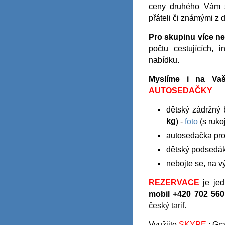
ceny druhého Vám s
přáteli či známými z
Pro skupinu více n
počtu cestujících,
nabídku.
Myslíme i na Vaš
AUTOSEDAČKY
dětský zádržný 
kg
) -
foto
(s rukoj
autosedačka pro
dětský podsedák
nebojte se, na v
REZERVACE
je je
mobil +420 702 560
český tarif.
Využijte
SKYPE
: Gr