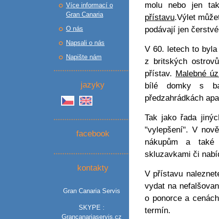
molu nebo jen ta
Více informací o
Gran Canaria
přístavu
.Výlet můžet
podávají jen čerstv
O nás
Napsali o nás
V 60. letech to byl
Napište nám
z britských ostrov
přístav.
Malebné úz
jazyky
bílé domky s bar
předzahrádkách apa
Tak jako řada jinýc
"vylepšení". V nově
facebook
nákupům a také
skluzavkami či nabí
kontakty
V přístavu naleznet
vydat na nefalšova
Gran Canaria Servis
o ponorce a cenác
SKYPE :
termín.
Grancanariaservis.cz