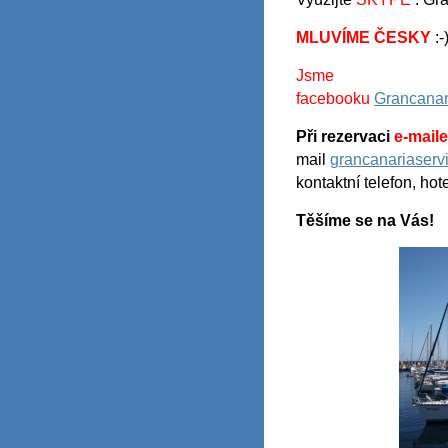
MLUVÍME ČESKY
:-
Js
facebooku
Grancanar
Při rezervaci
e-mail
mail
grancanariaserv
kontaktní telefon, ho
Těšíme se na Vás!