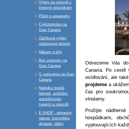
Výlety po ostrově s
českým průvodcem
Pláže a aquaparky
Cykloturistika na
Gran Canaria
Zážitkové výlety,
outdoorové aktivity
Nákupy a trhy
Bez cestovky na
Odvezeme Vás d
Gran Canaria
Canaria. Po cestě 
S cestovkou na Gran
osídlování, ale ta
Canaria
projdeme
a ukážeme
Nabídka hotelů,
čas pro soukromou
letenek, pojištění,
vlnolamy.
autopůjčoven,
trajektů a zájezdů
Prožijte nádherné
E-SHOP : potraviny,
hospůdkami, obchů
nápoje, kosmetika,
drogerie, dárky
vyplouvajících každ