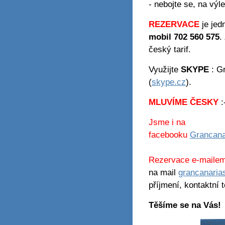
- nebojte se, na výl
REZERVACE
je jed
mobil 702 560 575
.
český tarif.
Využijte
SKYPE
: Gr
(
skype.cz
).
MLUVÍME ČESKY
:
Jsme i na
facebooku
Grancana
Rezervace e-maile
na mail
grancanaria
příjmení, kontaktní 
Těšíme se na Vás!