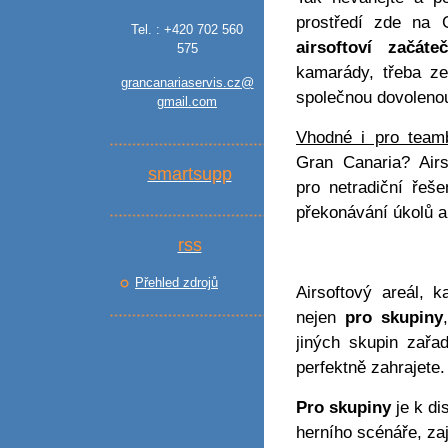
prostředí zde na 
Tel. : +420 702 560
airsoftoví začáte
575
kamarády, třeba ze
grancanariaservis.cz@
společnou dovolenou 
gmail.com
Vhodné i pro teamb
Gran Canaria? Air
smartsupp
pro netradiční řeš
překonávání úkolů 
rss
Přehled zdrojů
Airsoftový areál, 
nejen
pro skupiny
jiných skupin zařa
perfektně zahrajete.
Pro skupiny
je k di
herního scénáře, zaj