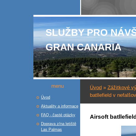
SLUŽBY PRO NÁV
GRAN CANARIA
menu
Úvod
»
Zážitkové vý
batllefield v nefalš
Úvod
Aktuality a informace
FAQ - časté otázky
Airsoft batllefi
Doprava z/na letiště
Las Palmas