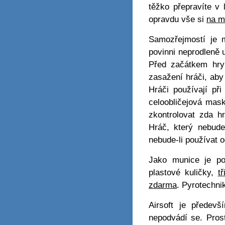
těžko přepravíte v 
opravdu vše si
na m
Samozřejmostí je 
povinni neprodleně
Před začátkem hry 
zasažení hráči, aby 
Hráči používají př
celoobličejová mas
zkontrolovat zda h
Hráč, který nebude
nebude-li používat 
Jako munice je p
plastové kuličky,
t
zdarma
. Pyrotechni
Airsoft je přede
nepodvádí se. Pros