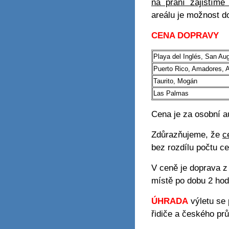
na přání zajistíme 
areálu je možnost do
CENA DOPRAVY
Playa del Inglés, San A
Puerto Rico, Amadores, 
Taurito, Mogán
Las Palmas
Cena je za osobní a
Zdůrazňujeme, že
c
bez rozdílu počtu ce
V ceně je doprava z
místě po dobu 2 hodi
ÚHRADA
výletu se
řidiče a českého pr