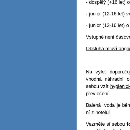
- dospělý (+16 let) 
- junior (12-16 let) 
-
junior (12-16 let)
o
Vstupné není časo
Obsluha mluví angli
Na výlet doporuč
vhodná
náhradní o
sebou vzít
hygienic
převlečení.
Balená voda je běh
ní z hotelu!
Vezměte si sebou
f