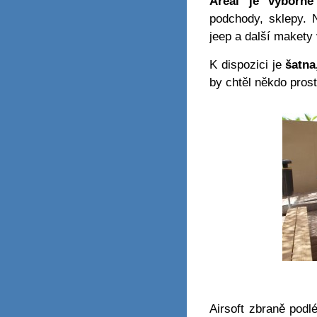
Areál je výborně
podchody, sklepy. 
jeep a další makety
K dispozici je
šatna
by chtěl někdo pros
Airsoft zbraně podl