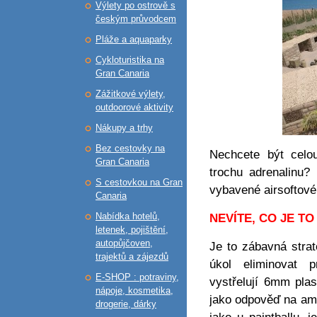
Výlety po ostrově s
českým průvodcem
Pláže a aquaparky
Cykloturistika na
Gran Canaria
Zážitkové výlety,
outdoorové aktivity
Nákupy a trhy
Bez cestovky na
Nechcete být celo
Gran Canaria
trochu adrenalinu?
S cestovkou na Gran
vybavené airsoftové
Canaria
Nabídka hotelů,
NEVÍTE, CO JE TO
letenek, pojištění,
autopůjčoven,
Je to zábavná strat
trajektů a zájezdů
úkol eliminovat p
E-SHOP : potraviny,
vystřelují 6mm plas
nápoje, kosmetika,
jako odpověď na amer
drogerie, dárky