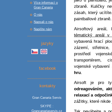
jako u paintballu, j
Více informací o
zbraně. Kuličky ne
Gran Canaria
zásah, který ucítít
O nás
paintballové zbraně.
Napsali o nás
Airsoftový areá
Napište nám
tématický areál v
vybavená hrací plo
jazyky
zázemí, střelnice
prostředí vojen
transportérem, 
vojenské vybavení 
facebook
hru
.
Airsoft je pro t
kontakty
odreagováním, ak
relaxací a odpočin
Gran Canaria Servis
zážitky, které nikde 
SKYPE :
Tak neváhejte a p
Grancanariaservis.cz