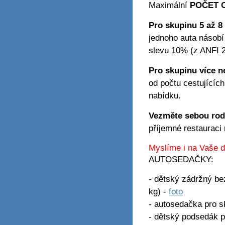
Maximální
POČET O
Pro skupinu 5 až 8
jednoho auta násobí
slevu 10% (z ANFI 2
Pro skupinu více 
od počtu cestujícíc
nabídku.
Vezměte sebou rod
příjemné restauraci
Myslíme i na Vaše d
AUTOSEDAČKY:
- dětský zádržný be
kg) -
foto
- autosedačka pro s
- dětský podsedák p