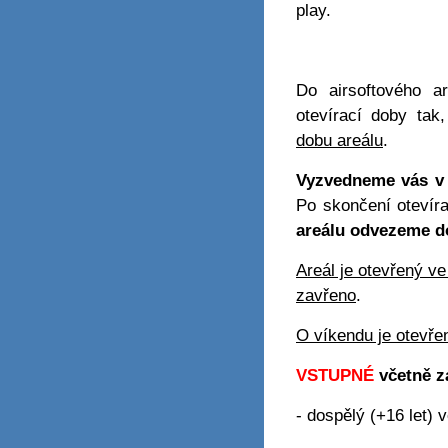
play.
Do airsoftového 
otevírací doby ta
dobu areálu
.
Vyzvedneme vás v 
Po skončení otevír
areálu odvezeme do
Areál je otevřený v
zavřeno
.
O víkendu je otevř
VSTUPNÉ
včetně z
- dospělý (+16 let) 