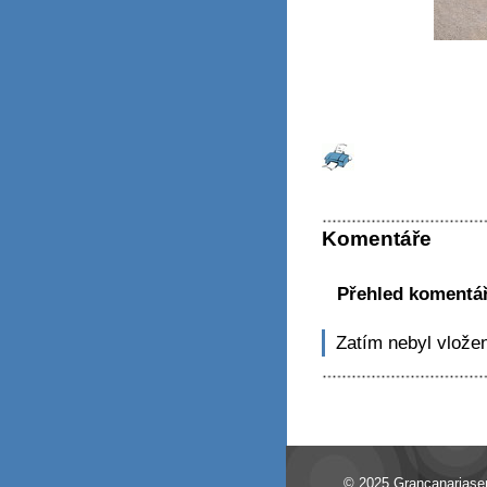
Komentáře
Přehled komentá
Zatím nebyl vlože
© 2025 Grancanariaser